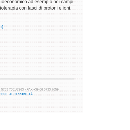
 socioeconomico ad esempio nei campi
oterapia con fasci di protoni e ioni,
5)
733 7051/7263 - FAX +39 06 5733 7059
IONE ACCESSIBILITÀ