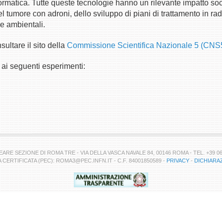
informatica. Tutte queste tecnologie hanno un rilevante impatto
l tumore con adroni, dello sviluppo di piani di trattamento in radi
 e ambientali.
ultare il sito della
Commissione Scientifica Nazionale 5 (CNS
 ai seguenti esperimenti:
RE SEZIONE DI ROMA TRE - VIA DELLA VASCA NAVALE 84, 00146 ROMA - TEL. +39 06 5
CERTIFICATA (PEC): ROMA3@PEC.INFN.IT - C.F. 84001850589 -
PRIVACY
-
DICHIARAZ